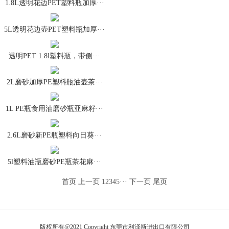
1.8L透明花边PET塑料瓶加厚···
5L透明花边壶PET塑料瓶加厚···
透明PET 1.8l塑料瓶，带侧···
2L磨砂加厚PE塑料瓶油壶茶···
1L PE瓶食用油磨砂瓶亚麻籽···
2.6L磨砂新PE瓶塑料向日葵···
5l塑料油瓶磨砂PE瓶茶花麻···
首页
上一页
1
2
3
4
5
···
下一页
尾页
版权所有@2021 Copyright 东莞市利泽斯进出口有限公司